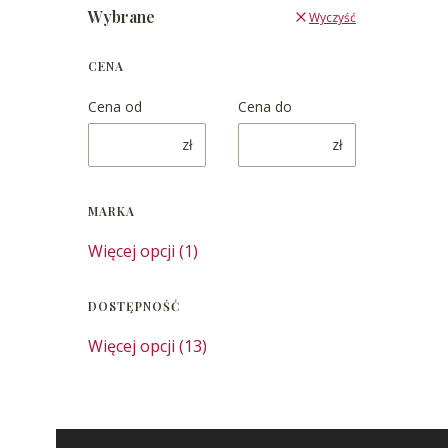
Wybrane
Wyczyść
CENA
Cena od
Cena do
zł
zł
MARKA
Marka
Więcej opcji (1)
DOSTĘPNOŚĆ
Dostępność
Więcej opcji (13)