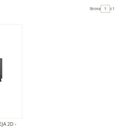
Strona
z 1
EJA 2D -