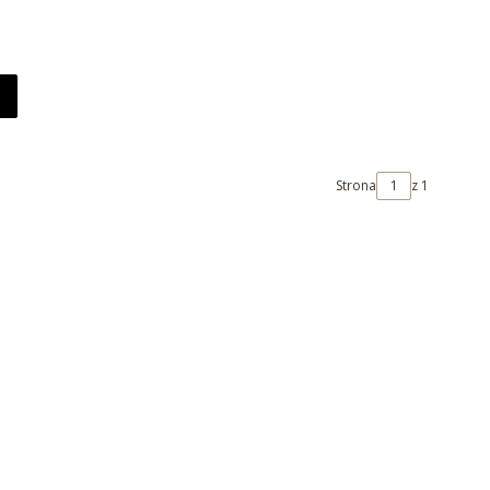
T
Strona
z 1