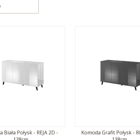
e
 Biała Połysk - REJA 2D -
Komoda Grafit Połysk - R
138cm
138cm