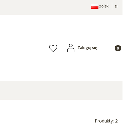
polski
zł
Produkty w ko
Zaloguj się
Ulubione
Produkty:
2