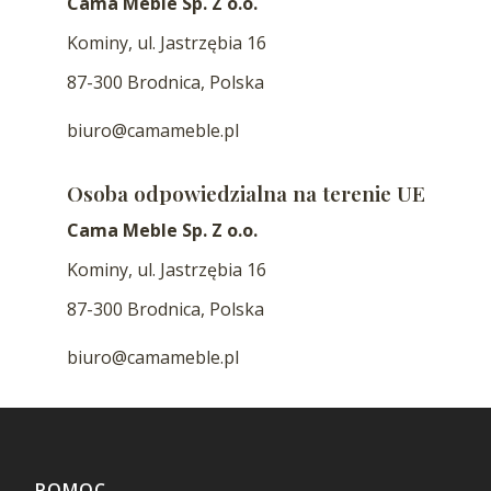
Cama Meble Sp. Z o.o.
Kominy, ul. Jastrzębia 16
87-300 Brodnica, Polska
biuro@camameble.pl
Osoba odpowiedzialna na terenie UE
Cama Meble Sp. Z o.o.
Kominy, ul. Jastrzębia 16
87-300 Brodnica, Polska
biuro@camameble.pl
Linki w stopce
POMOC