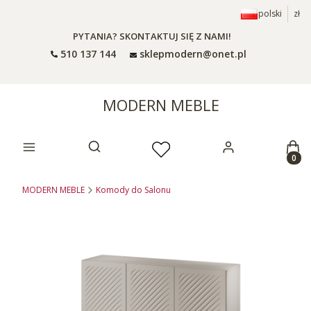
polski
zł
PYTANIA? SKONTAKTUJ SIĘ Z NAMI!
510 137 144
sklepmodern@onet.pl
MODERN MEBLE
Prod
Otwórz wyszukiwarkę
MODERN MEBLE
Komody do Salonu