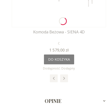
Komoda Beżowa - SIENA 4D
PRODUCENT
C
Cena
1 579,00 zł
DO KOSZYKA
Dostępność:
Dostępny
OPINIE