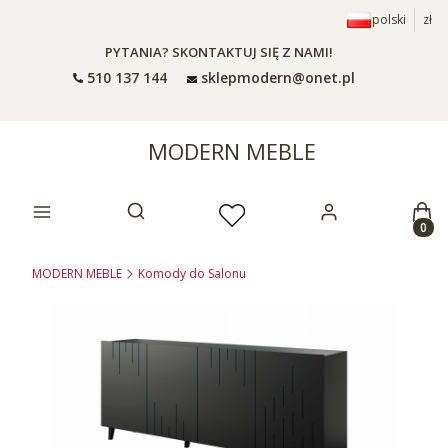
polski
zł
PYTANIA? SKONTAKTUJ SIĘ Z NAMI!
510 137 144
sklepmodern@onet.pl
MODERN MEBLE
Prod
Otwórz wyszukiwarkę
MODERN MEBLE
Komody do Salonu