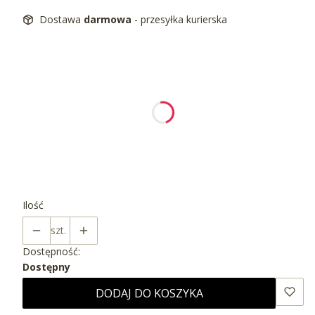
Dostawa
darmowa
- przesyłka kurierska
Wybierz wariant produktu:
Poszczególne warianty mogą różnić się ceną
*
wybierz kolor stelaża
Wybierz
*
wybierz kolor szafki
Wybierz
Ilość
szt.
Dostępność:
Dostępny
DODAJ DO KOSZYKA