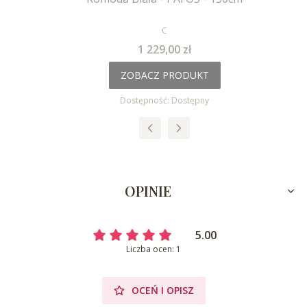
PRODUCENT
C
Cena
1 229,00 zł
ZOBACZ PRODUKT
Dostępność:
Dostępny
OPINIE
5.00
Liczba ocen: 1
OCEŃ I OPISZ