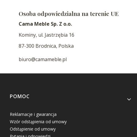
Osoba odpowiedzialna na terenie UE
Cama Meble Sp. Z o.o.
Kominy, ul. Jastrzębia 16
87-300 Brodnica, Polska
biuro@camameble.pl
Linki w stopce
POMOC
Reklamacje i gwarancja
Wzór odstąpienia od umowy
Odstąpienie od umowy
Pytania i odpowiedzi