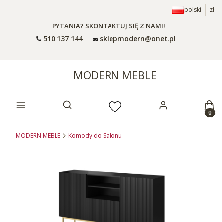
polski
zł
PYTANIA? SKONTAKTUJ SIĘ Z NAMI!
510 137 144
sklepmodern@onet.pl
MODERN MEBLE
Prod
Otwórz wyszukiwarkę
MODERN MEBLE
Komody do Salonu