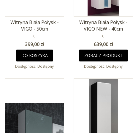
Witryna Biała Połysk -
Witryna Biała Połysk -
VIGO - 50cm
VIGO NEW - 40cm
PRODUCENT
PRODUCENT
C
C
Cena
Cena
399,00 zł
639,00 zł
DO KOSZYKA
ZOBACZ PRODUKT
Dostępność:
Dostępny
Dostępność:
Dostępny