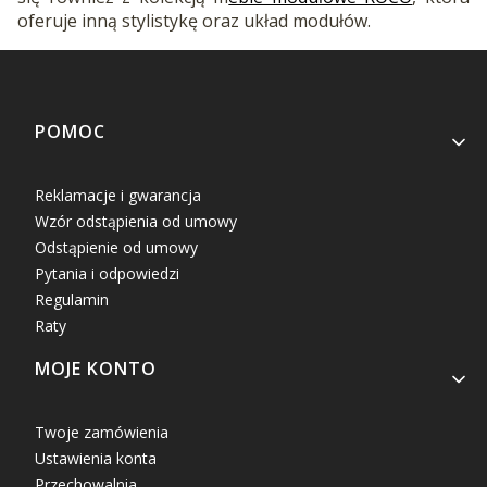
oferuje inną stylistykę oraz układ modułów.
Linki w stopce
POMOC
Reklamacje i gwarancja
Wzór odstąpienia od umowy
Odstąpienie od umowy
Pytania i odpowiedzi
Regulamin
Raty
MOJE KONTO
Twoje zamówienia
Ustawienia konta
Przechowalnia