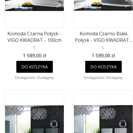
Komoda Czarna Połysk -
Komoda Czarno Biała
VIGO KWADRAT - 100cm
Połysk - VIGO KWADRAT -
PRODUCENT
100cm
PRODUCENT
C
C
Cena
Cena
1 589,00 zł
1 589,00 zł
DO KOSZYKA
DO KOSZYKA
Dostępność:
Dostępny
Dostępność:
Dostępny