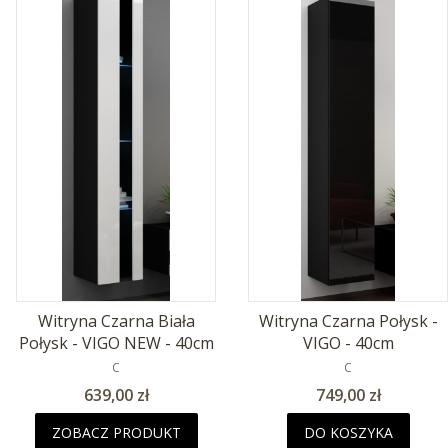
Witryna Czarna Biała
Witryna Czarna Połysk -
Połysk - VIGO NEW - 40cm
VIGO - 40cm
PRODUCENT
PRODUCENT
C
C
Cena
Cena
639,00 zł
749,00 zł
ZOBACZ PRODUKT
DO KOSZYKA