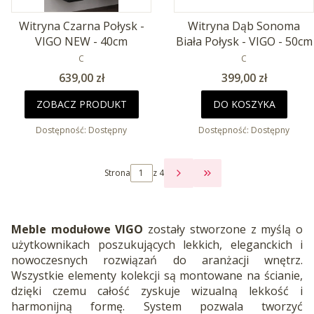
Witryna Czarna Połysk -
Witryna Dąb Sonoma
VIGO NEW - 40cm
Biała Połysk - VIGO - 50cm
PRODUCENT
PRODUCENT
C
C
Cena
Cena
639,00 zł
399,00 zł
ZOBACZ PRODUKT
DO KOSZYKA
Dostępność:
Dostępny
Dostępność:
Dostępny
Strona
z 4
PRZEJDŹ DO OSTATNI
Meble modułowe VIGO
zostały stworzone z myślą o
użytkownikach poszukujących lekkich, eleganckich i
nowoczesnych rozwiązań do aranżacji wnętrz.
Wszystkie elementy kolekcji są montowane na ścianie,
dzięki czemu całość zyskuje wizualną lekkość i
harmonijną formę. System pozwala tworzyć