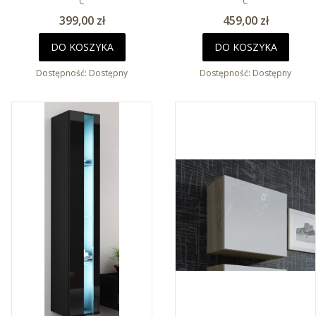
C
C
Cena
Cena
399,00 zł
459,00 zł
DO KOSZYKA
DO KOSZYKA
Dostępność:
Dostępny
Dostępność:
Dostępny