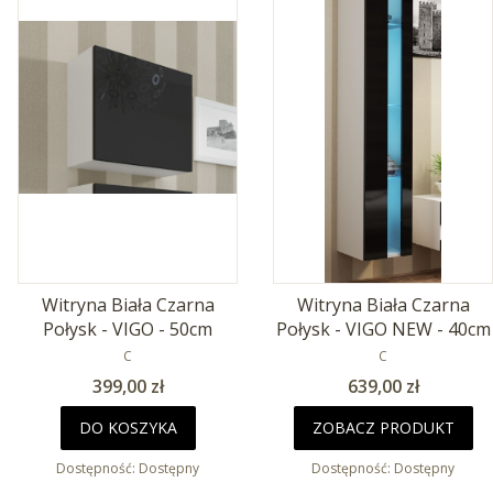
Witryna Biała Czarna
Witryna Biała Czarna
Połysk - VIGO - 50cm
Połysk - VIGO NEW - 40cm
PRODUCENT
PRODUCENT
C
C
Cena
Cena
399,00 zł
639,00 zł
DO KOSZYKA
ZOBACZ PRODUKT
Dostępność:
Dostępny
Dostępność:
Dostępny