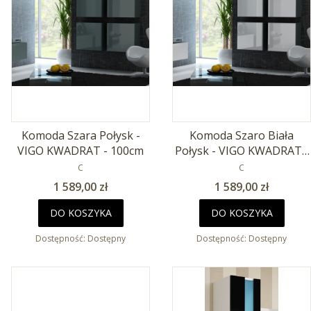
Komoda Szara Połysk -
Komoda Szaro Biała
VIGO KWADRAT - 100cm
Połysk - VIGO KWADRAT -
PRODUCENT
100cm
PRODUCENT
C
C
Cena
Cena
1 589,00 zł
1 589,00 zł
DO KOSZYKA
DO KOSZYKA
Dostępność:
Dostępny
Dostępność:
Dostępny