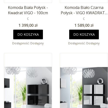
Komoda Biała Połysk -
Komoda Biało Czarna
Kwadrat VIGO - 100cm
Połysk - VIGO KWADRAT -
PRODUCENT
100cm
PRODUCENT
C
C
Cena
Cena
1 399,00 zł
1 589,00 zł
DO KOSZYKA
DO KOSZYKA
Dostępność:
Dostępny
Dostępność:
Dostępny