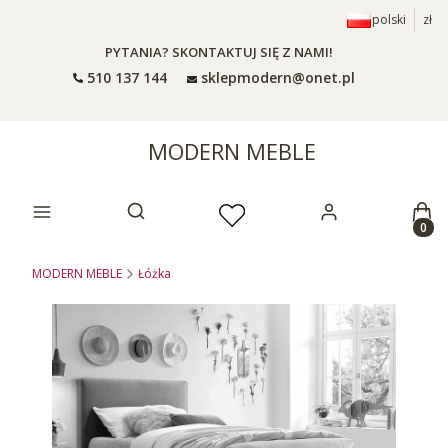
polski
zł
PYTANIA? SKONTAKTUJ SIĘ Z NAMI!
510 137 144
sklepmodern@onet.pl
MODERN MEBLE
Prod
Otwórz wyszukiwarkę
MODERN MEBLE
Łóżka