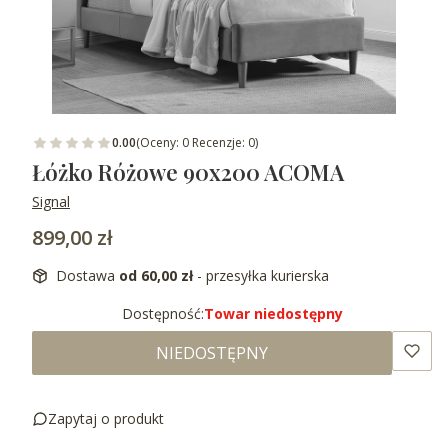
0.00
(Oceny: 0 Recenzje: 0)
Łóżko Różowe 90x200 ACOMA
Signal
Cena
899,00 zł
Dostawa
od 60,00 zł
- przesyłka kurierska
Dostępność:
Towar niedostępny
NIEDOSTĘPNY
Zapytaj o produkt