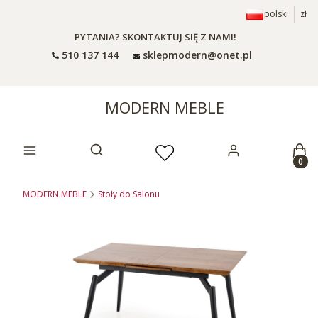
polski
zł
PYTANIA? SKONTAKTUJ SIĘ Z NAMI!
510 137 144
sklepmodern@onet.pl
MODERN MEBLE
Prod
Otwórz wyszukiwarkę
MODERN MEBLE
Stoły do Salonu