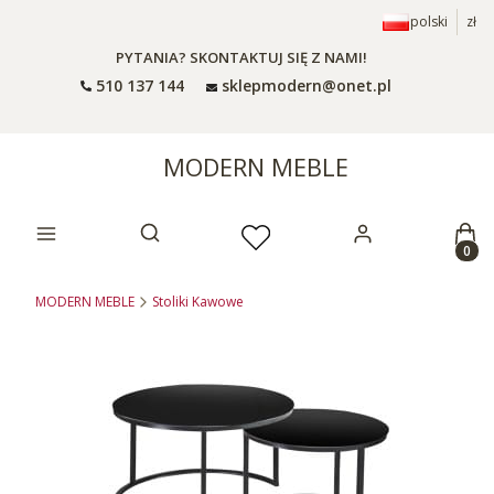
polski
zł
PYTANIA? SKONTAKTUJ SIĘ Z NAMI!
510 137 144
sklepmodern@onet.pl
MODERN MEBLE
Prod
Otwórz wyszukiwarkę
MODERN MEBLE
Stoliki Kawowe