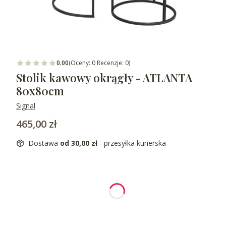
0.00
(Oceny: 0 Recenzje: 0)
Stolik kawowy okrągły - ATLANTA
80x80cm
Signal
Cena
465,00 zł
Dostawa
od 30,00 zł
- przesyłka kurierska
Wybierz wariant produktu:
Poszczególne warianty mogą różnić się ceną
*
wybierz kolor
Wybierz