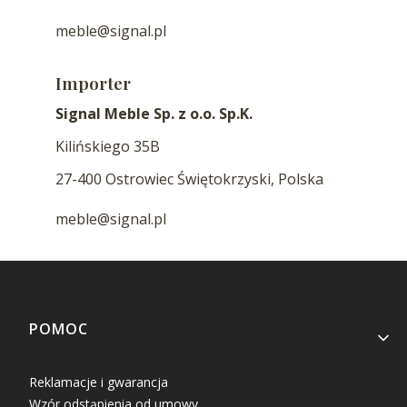
meble@signal.pl
Importer
Signal Meble Sp. z o.o. Sp.K.
Kilińskiego 35B
27-400 Ostrowiec Świętokrzyski, Polska
meble@signal.pl
Linki w stopce
POMOC
Reklamacje i gwarancja
Wzór odstąpienia od umowy