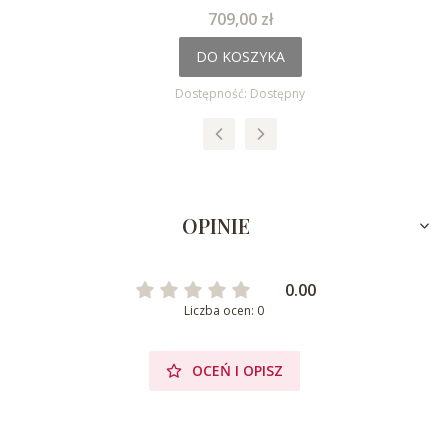
Cena
709,00 zł
DO KOSZYKA
Dostępność:
Dostępny
OPINIE
0.00
Liczba ocen: 0
OCEŃ I OPISZ