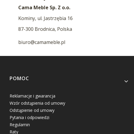
Cama Meble Sp. Z o.o.
Kominy, ul. Jastrzębia 16
87-300 Brodnica, Polska
biuro@camameble.pl
Linki w stopce
POMOC
Reklamacje i gwarancja
Wzór odstąpienia od umowy
Odstąpienie od umowy
Pytania i odpowiedzi
Regulamin
Raty