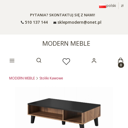
polski
zł
PYTANIA? SKONTAKTUJ SIĘ Z NAMI!
510 137 144
sklepmodern@onet.pl
MODERN MEBLE
Prod
Otwórz wyszukiwarkę
MODERN MEBLE
Stoliki Kawowe