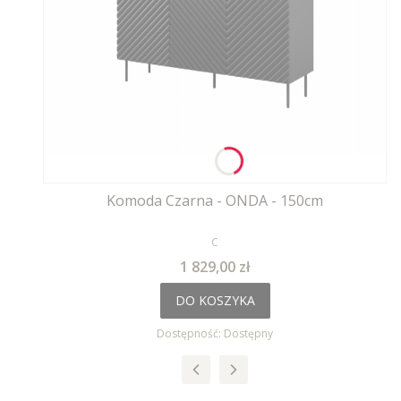
Komoda Czarna - ONDA - 150cm
PRODUCENT
C
Cena
1 829,00 zł
DO KOSZYKA
Dostępność:
Dostępny