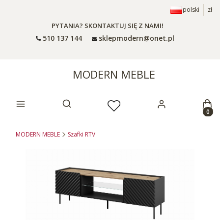
polski
zł
PYTANIA? SKONTAKTUJ SIĘ Z NAMI!
510 137 144
sklepmodern@onet.pl
MODERN MEBLE
Prod
Otwórz wyszukiwarkę
MODERN MEBLE
Szafki RTV