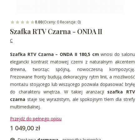
0.00
(Oceny: 0 Recenzje: 0)
Szafka RTV Czarna - ONDA II
C
Szafka RTV Czarna – ONDA II 180,5 cm
wnosi do salonu
elegancki kontrast matowej czerni z naturalnym akcentem
drewna, tworząc spójną, nowoczesną kompozycję.
Frezowane fronty budują dekoracyjny rytm linii, a możliwość
montażu stojącego lub wiszącego pozwala dopasować bryłę
do charakteru wnętrza. W takiej aranżacji
szafka RTV
czarna
staje się wyrazistym, ale spokojnym tłem dla strefy
multimedialnej.
Przejdź do pełnego opisu
Cena
1 049,00 zł
Dostawa
darmowa
- przesyłka kurierska