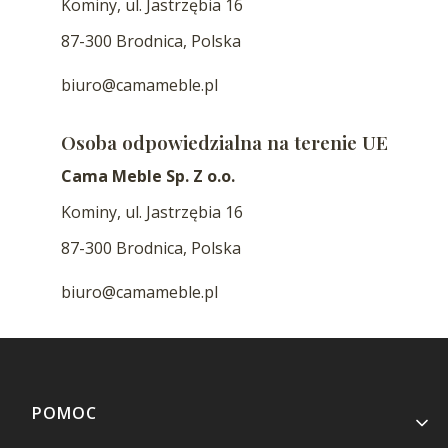
Kominy, ul. Jastrzębia 16
87-300 Brodnica, Polska
biuro@camameble.pl
Osoba odpowiedzialna na terenie UE
Cama Meble Sp. Z o.o.
Kominy, ul. Jastrzębia 16
87-300 Brodnica, Polska
biuro@camameble.pl
Linki w stopce
POMOC