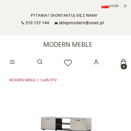
polski
zł
PYTANIA? SKONTAKTUJ SIĘ Z NAMI!
510 137 144
sklepmodern@onet.pl
MODERN MEBLE
Prod
Otwórz wyszukiwarkę
MODERN MEBLE
Szafki RTV