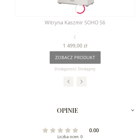
Witryna Kaszmir SOHO S6
PRODUCENT
C
Cena
1 499,00 zł
ZOBACZ PRODUKT
Dostępność:
Dostępny
OPINIE
0.00
Liczba ocen: 0