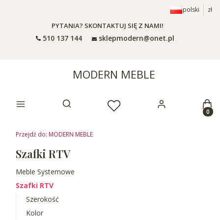
polski
zł
PYTANIA? SKONTAKTUJ SIĘ Z NAMI!
510 137 144
sklepmodern@onet.pl
MODERN MEBLE
Prod
Otwórz wyszukiwarkę
Przejdź do:
MODERN MEBLE
Szafki RTV
Meble Systemowe
Szafki RTV
Szerokość
Kolor