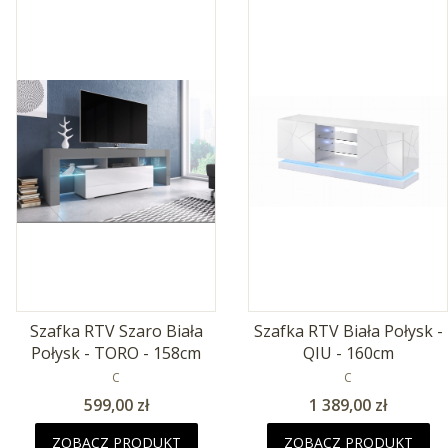
Szafka RTV Szaro Biała
Szafka RTV Biała Połysk -
Połysk - TORO - 158cm
QIU - 160cm
PRODUCENT
PRODUCENT
C
C
Cena
Cena
599,00 zł
1 389,00 zł
ZOBACZ PRODUKT
ZOBACZ PRODUKT