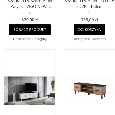
Szafka RTV Szaro Biała
Szafka RTV Biała - LOTTA
Połysk - VIGO NEW -
2D2K - 160cm
140cm
PRODUCENT
PRODUCENT
C
C
Cena
Cena
529,00 zł
739,00 zł
ZOBACZ PRODUKT
DO KOSZYKA
Dostępność:
Dostępny
Dostępność:
Dostępny