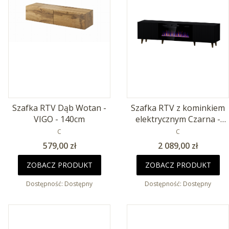
Szafka RTV Dąb Wotan -
Szafka RTV z kominkiem
VIGO - 140cm
elektrycznym Czarna -
PRODUCENT
PAFOS - 180cm
PRODUCENT
C
C
Cena
Cena
579,00 zł
2 089,00 zł
ZOBACZ PRODUKT
ZOBACZ PRODUKT
Dostępność:
Dostępny
Dostępność:
Dostępny