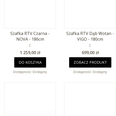
Szafka RTV Czarna -
Szafka RTV Dąb Wotan -
NOVA - 186cm
VIGO - 180cm
PRODUCENT
PRODUCENT
C
C
Cena
Cena
1 259,00 zł
699,00 zł
DO KOSZYKA
ZOBACZ PRODUKT
Dostępność:
Dostępny
Dostępność:
Dostępny