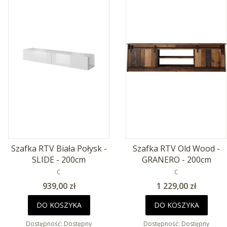
Szafka RTV Biała Połysk -
Szafka RTV Old Wood -
SLIDE - 200cm
GRANERO - 200cm
PRODUCENT
PRODUCENT
C
C
Cena
Cena
939,00 zł
1 229,00 zł
DO KOSZYKA
DO KOSZYKA
Dostępność:
Dostępny
Dostępność:
Dostępny