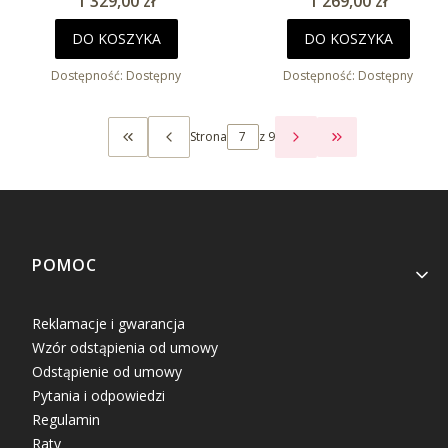
Cena
Cena
1 329,00 zł
1 269,00 zł
DO KOSZYKA
DO KOSZYKA
Dostępność:
Dostępny
Dostępność:
Dostępny
Strona
z 9
WRÓĆ DO PIERWSZEJ STRONY Z PRODUKTAMI
PRZEJDŹ DO OS
Linki w stopce
POMOC
Reklamacje i gwarancja
Wzór odstąpienia od umowy
Odstąpienie od umowy
Pytania i odpowiedzi
Regulamin
Raty