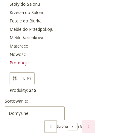
Stoły do Salonu
Krzesła do Salonu
Fotele do Biurka
Meble do Przedpokoju
Meble łazienkowe
Materace
Nowości
Promocje
Koniec menu
FILTRY
Produkty:
215
Lista produktów
Sortowanie:
Domyślne
Strona
z 9
POPRZEDNIE PRODUKTY
NASTĘPNE PRODUKTY