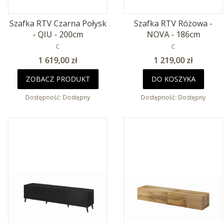
Szafka RTV Czarna Połysk
Szafka RTV Różowa -
- QIU - 200cm
NOVA - 186cm
PRODUCENT
PRODUCENT
C
C
Cena
Cena
1 619,00 zł
1 219,00 zł
ZOBACZ PRODUKT
DO KOSZYKA
Dostępność:
Dostępny
Dostępność:
Dostępny