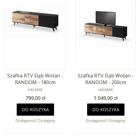
Szafka RTV Dąb Wotan -
Szafka RTV Dąb Wotan -
RANDOM - 180cm
RANDOM - 200cm
PRODUCENT
PRODUCENT
HALMAR
HALMAR
Cena
Cena
799,00 zł
1 049,00 zł
DO KOSZYKA
DO KOSZYKA
Dostępność:
Dostępny
Dostępność:
Dostępny