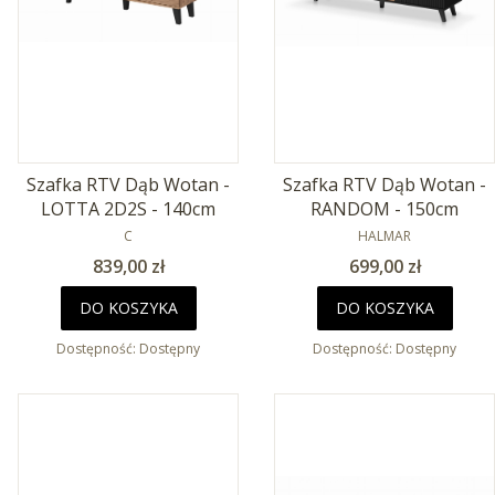
Szafka RTV Dąb Wotan -
Szafka RTV Dąb Wotan -
LOTTA 2D2S - 140cm
RANDOM - 150cm
PRODUCENT
PRODUCENT
C
HALMAR
Cena
Cena
839,00 zł
699,00 zł
DO KOSZYKA
DO KOSZYKA
Dostępność:
Dostępny
Dostępność:
Dostępny