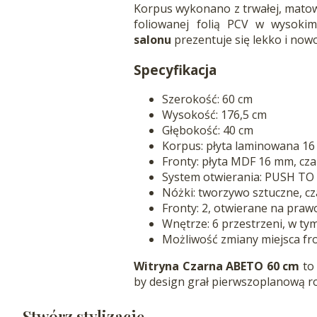
Korpus wykonano z trwałej, matow
foliowanej folią PCV w wysoki
salonu
prezentuje się lekko i nowo
Specyfikacja
Szerokość: 60 cm
Wysokość: 176,5 cm
Głębokość: 40 cm
Korpus: płyta laminowana 16
Fronty: płyta MDF 16 mm, cz
System otwierania: PUSH T
Nóżki: tworzywo sztuczne, c
Fronty: 2, otwierane na praw
Wnętrze: 6 przestrzeni, w ty
Możliwość zmiany miejsca fr
Witryna Czarna ABETO 60 cm
to 
by design grał pierwszoplanową r
Stwórz stylizację