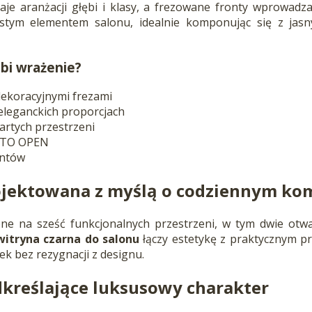
e aranżacji głębi i klasy, a frezowane fronty wprowadza
istym elementem salonu, idealnie komponując się z jasn
obi wrażenie?
dekoracyjnymi frezami
eleganckich proporcjach
artych przestrzeni
 TO OPEN
ontów
ojektowana z myślą o codziennym ko
ne na sześć funkcjonalnych przestrzeni, w tym dwie otwar
witryna czarna do salonu
łączy estetykę z praktycznym p
k bez rezygnacji z designu.
odkreślające luksusowy charakter