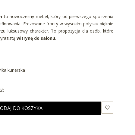
m
to nowoczesny mebel, który od pierwszego spojrzenia
rafinowania. Frezowane fronty w wysokim połysku pięknie
trzu luksusowy charakter. To propozycja dla osób, które
yrazistą
witrynę do salonu
.
yłka kurierska
ć:
ODAJ DO KOSZYKA