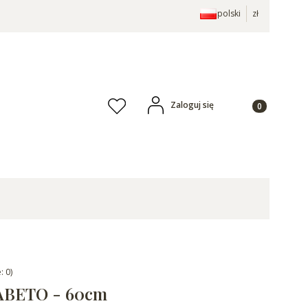
polski
zł
Produkty w ko
Zaloguj się
Ulubione
: 0)
 ABETO - 60cm