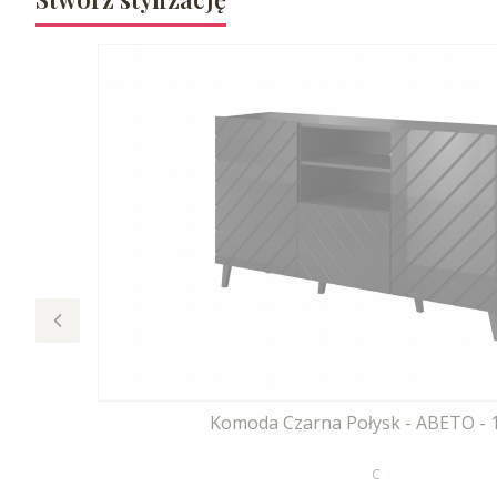
Komoda Czarna Połysk - ABETO - 
PRODUCENT
C