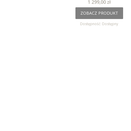
Cena
1 299,00 zł
ZOBACZ PRODUKT
Dostępność:
Dostępny