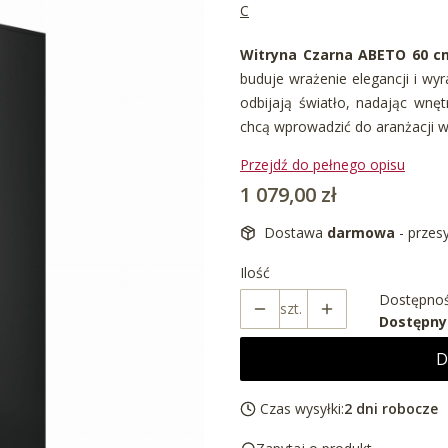
C
Witryna Czarna ABETO 60 c
buduje wrażenie elegancji i wy
odbijają światło, nadając wnę
chcą wprowadzić do aranżacji w
Przejdź do pełnego opisu
Cena
1 079,00 zł
Dostawa
darmowa
- przes
Ilość
Dostępnoś
szt.
Dostępny
D
Czas wysyłki:
2 dni robocze