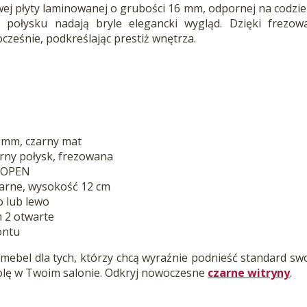
ej płyty laminowanej o grubości 16 mm, odpornej na codzie
m połysku nadają bryle elegancki wygląd. Dzięki frez
cześnie, podkreślając prestiż wnętrza.
 mm, czarny mat
arny połysk, frezowana
O OPEN
zarne, wysokość 12 cm
o lub lewo
m 2 otwarte
ontu
mebel dla tych, którzy chcą wyraźnie podnieść standard sw
olę w Twoim salonie. Odkryj nowoczesne
czarne witryny
.