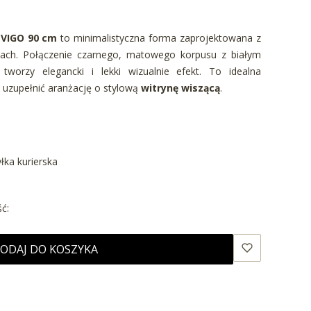
 VIGO 90 cm
to minimalistyczna forma zaprojektowana z
ach. Połączenie czarnego, matowego korpusu z białym
worzy elegancki i lekki wizualnie efekt. To idealna
ą uzupełnić aranżację o stylową
witrynę wiszącą
.
yłka kurierska
ć:
ODAJ DO KOSZYKA