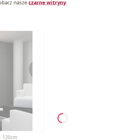
Zobacz nasze
czarne witryny
.
- 120cm