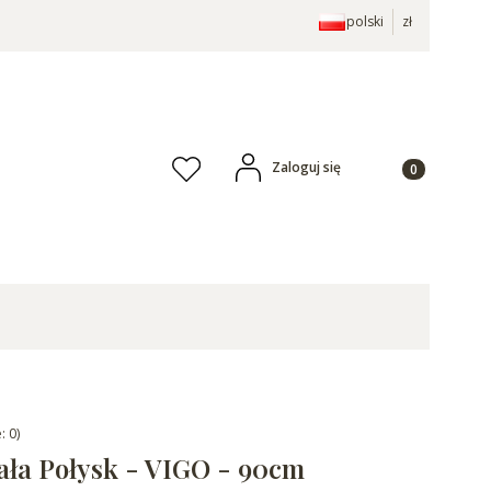
polski
zł
Produkty w ko
Zaloguj się
Ulubione
: 0)
ała Połysk - VIGO - 90cm