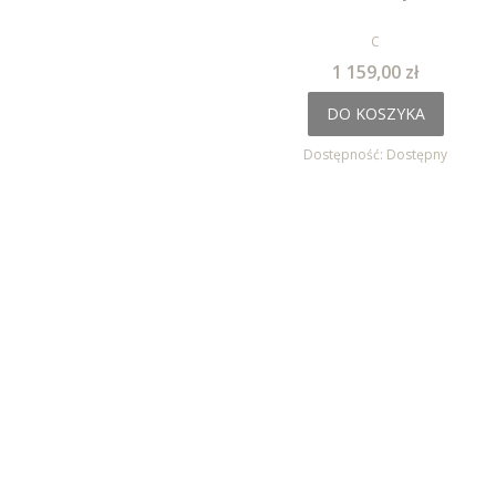
PRODUCENT
C
Cena
1 159,00 zł
DO KOSZYKA
Dostępność:
Dostępny