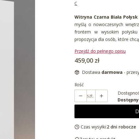
C
Witryna Czarna Biała Połysk
myślą o nowoczesnych wnętrz
frontem w wysokim połysku t
propozycja dla osób, które chc
Przejdź do pełnego opisu
Cena
459,00 zł
Dostawa
darmowa
- przes
Ilość
Dostępnoś
szt.
Dostępny
D
Czas wysyłki:
2 dni robocze