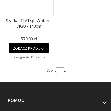
Szafka RTV Dąb Wotan -
VIGO - 140cm
PRODUCENT
C
Cena
579,00 zł
ZOBACZ PRODUKT
Dostępność:
Dostępny
Strona
z 1
Linki w stopce
POMOC