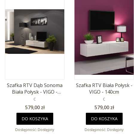
Szafka RTV Dąb Sonoma
Szafka RTV Biała Połysk -
Biała Połysk - VIGO -
VIGO - 140cm
140cm
PRODUCENT
PRODUCENT
C
C
Cena
Cena
579,00 zł
579,00 zł
DO KOSZYKA
DO KOSZYKA
Dostępność:
Dostępny
Dostępność:
Dostępny