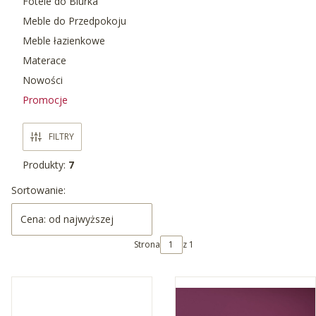
Fotele do Biurka
Meble do Przedpokoju
Meble łazienkowe
Materace
Nowości
Promocje
Koniec menu
FILTRY
Produkty:
7
Lista produktów
Sortowanie:
Cena: od najwyższej
Strona
z 1