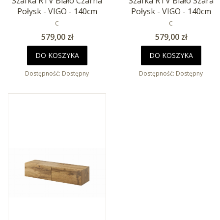
Szafka RTV Biało Czarna
Szafka RTV Biało Szara
Połysk - VIGO - 140cm
Połysk - VIGO - 140cm
PRODUCENT
PRODUCENT
C
C
Cena
Cena
579,00 zł
579,00 zł
DO KOSZYKA
DO KOSZYKA
Dostępność:
Dostępny
Dostępność:
Dostępny