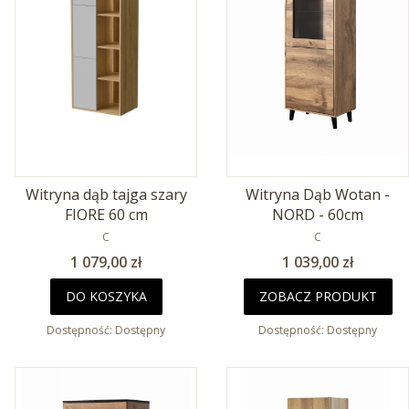
Witryna dąb tajga szary
Witryna Dąb Wotan -
FIORE 60 cm
NORD - 60cm
PRODUCENT
PRODUCENT
C
C
Cena
Cena
1 079,00 zł
1 039,00 zł
DO KOSZYKA
ZOBACZ PRODUKT
Dostępność:
Dostępny
Dostępność:
Dostępny