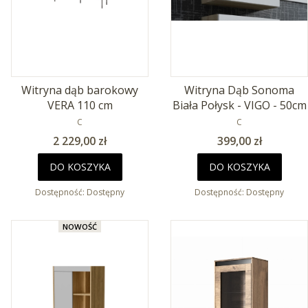
Witryna dąb barokowy
Witryna Dąb Sonoma
VERA 110 cm
Biała Połysk - VIGO - 50cm
PRODUCENT
PRODUCENT
C
C
Cena
Cena
2 229,00 zł
399,00 zł
DO KOSZYKA
DO KOSZYKA
Dostępność:
Dostępny
Dostępność:
Dostępny
NOWOŚĆ