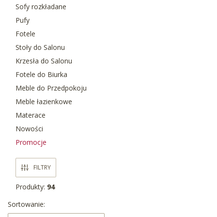
Sofy rozkładane
Pufy
Fotele
Stoły do Salonu
Krzesła do Salonu
Fotele do Biurka
Meble do Przedpokoju
Meble łazienkowe
Materace
Nowości
Promocje
Koniec menu
FILTRY
Produkty:
94
Lista produktów
Sortowanie: