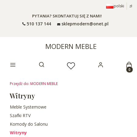
polski
zł
PYTANIA? SKONTAKTUJ SIĘ Z NAMI!
510 137 144
sklepmodern@onet.pl
MODERN MEBLE
Prod
Otwórz wyszukiwarkę
Przejdź do:
MODERN MEBLE
Witryny
Meble Systemowe
Szafki RTV
Komody do Salonu
Witryny