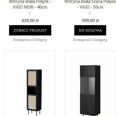
Witryna Biała Połysk -
Witryna Biała Szara Połysk
VIGO NEW - 40cm
- VIGO - 50cm
PRODUCENT
PRODUCENT
C
C
Cena
Cena
639,00 zł
399,00 zł
ZOBACZ PRODUKT
DO KOSZYKA
Dostępność:
Dostępny
Dostępność:
Dostępny