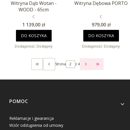
Witryna Dąb Wotan -
Witryna Dębowa PORTO
WOOD - 65cm
PRODUCENT
PRODUCENT
C
C
Cena
Cena
1 139,00 zł
979,00 zł
DO KOSZYKA
DO KOSZYKA
Dostępność:
Dostępny
Dostępność:
Dostępny
Strona
z 4
WRÓĆ DO PIERWSZEJ STRONY Z PRODUKTAMI
PRZEJDŹ DO OS
Linki w stopce
POMOC
Reklamacje i gwarancja
Wzór odstąpienia od umowy