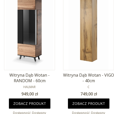
Witryna Dąb Wotan -
Witryna Dąb Wotan - VIGO
RANDOM - 60cm
- 40cm
PRODUCENT
PRODUCENT
HALMAR
C
Cena
Cena
949,00 zł
749,00 zł
ZOBACZ PRODUKT
ZOBACZ PRODUKT
Dostępność:
Dostępny
Dostępność:
Dostępny