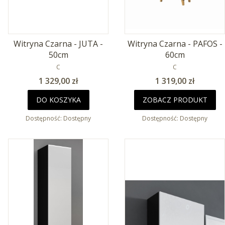
Witryna Czarna - JUTA -
Witryna Czarna - PAFOS -
50cm
60cm
PRODUCENT
PRODUCENT
C
C
Cena
Cena
1 329,00 zł
1 319,00 zł
DO KOSZYKA
ZOBACZ PRODUKT
Dostępność:
Dostępny
Dostępność:
Dostępny