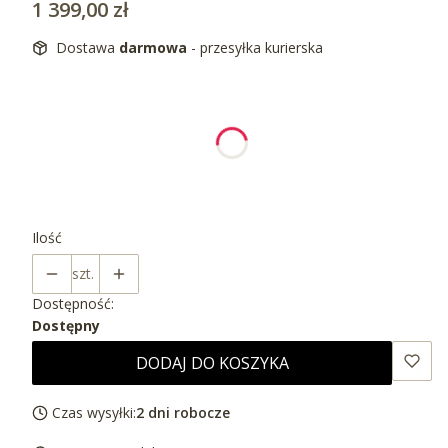
Cena
1 399,00 zł
Dostawa
darmowa
- przesyłka kurierska
Wybierz wariant produktu:
Poszczególne warianty mogą różnić się ceną
*
Wybierz kolor
Wybierz
Ilość
szt.
Dostępność:
Dostępny
DODAJ DO KOSZYKA
Czas wysyłki:
2 dni robocze