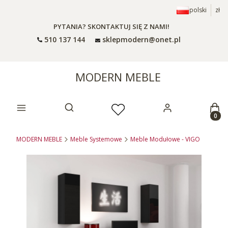
polski
zł
PYTANIA? SKONTAKTUJ SIĘ Z NAMI!
510 137 144
sklepmodern@onet.pl
MODERN MEBLE
Prod
Otwórz wyszukiwarkę
MODERN MEBLE
Meble Systemowe
Meble Modułowe - VIGO